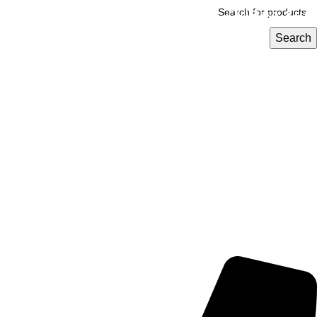
وبيع منتجاتك الكيميائية بضغطتين زر مع كيمي
مارت
Search
خدمات متكاملة من عرض المنتج إلى الشحن
كيمي مارت تدعم نمو تجارتك
جميع المعاملات كاش
سجل كتاجر معنا الآن
مجانا