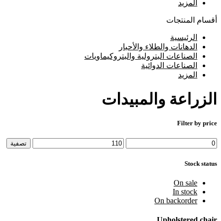
المزيد
أقسام المنتجات
الرئيسية
⁠الدهانات والطلاء والأحبار
الصناعات البترولية والبتروكيماويات
الصناعات الدوائية
المزيد
الزراعة والمبيدات
Filter by price
أدنى
أعلى
تصفية
سعر
سعر
Stock status
On sale
In stock
On backorder
Upholstered chair