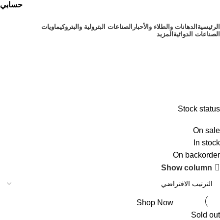
حسابي
الرئيسية
⁠الدهانات والطلاء والأحبار
الصناعات البترولية والبتروكيماويات
الصناعات الدوائية
المزيد
أقسام المنتجات
⁠الدهانات والطلاء والأحبار
Stock status
On sale
In stock
On backorder
Upholstered chair
Show column
Discount 10%
Shop Now
Sold out