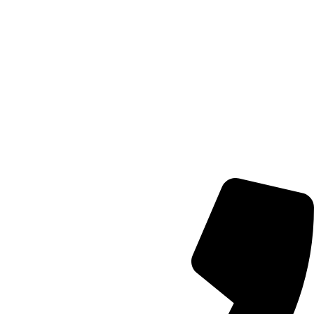
كيمي مارت تدعم نمو تجارتك
جميع المعاملات كاش
سجل كتاجر معنا الآن
مجانا