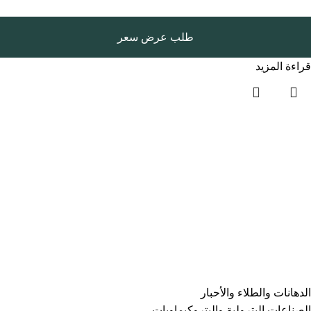
طلب عرض سعر
قراءة المزيد
روابط سريعة
الرئيسية
المتجر
المدونة
سياسة الخصوصية
الفئات
⁠الدهانات والطلاء والأحبار
الصناعات البترولية والبتروكيماويات