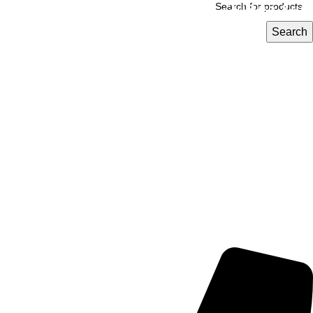
وبيع منتجاتك الكيميائية بضغطتين زر مع كيمي
مارت
Search
خدمات متكاملة من عرض المنتج إلى الشحن
كيمي مارت تدعم نمو تجارتك
جميع المعاملات كاش
سجل كتاجر معنا الآن
مجانا