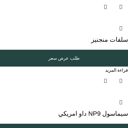
سلفات منجنيز
طلب عرض سعر
قراءة المزيد
سيماسول NP9 داو امريكي