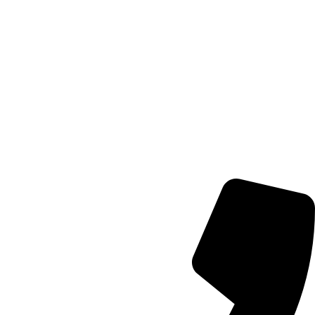
كيمي مارت تدعم نمو تجارتك
جميع المعاملات كاش
سجل كتاجر معنا الآن
مجانا