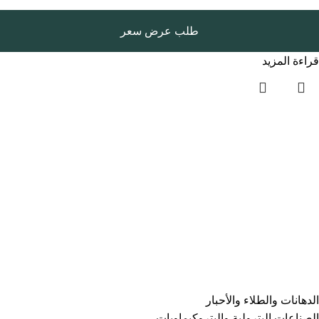
طلب عرض سعر
قراءة المزيد
روابط سريعة
الرئيسية
المتجر
المدونة
سياسة الخصوصية
الفئات
⁠الدهانات والطلاء والأحبار
الصناعات البترولية والبتروكيماويات