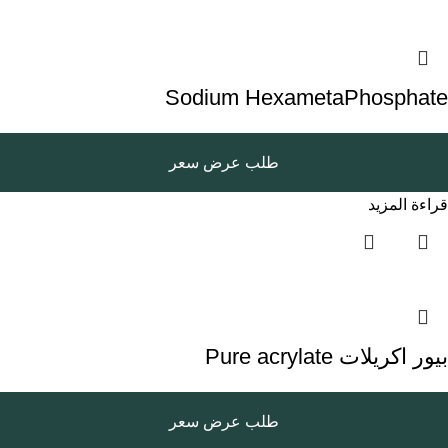
Sodium HexametaPhosphate
طلب عرض سعر
قراءة المزيد
بيور اكريلات Pure acrylate
طلب عرض سعر