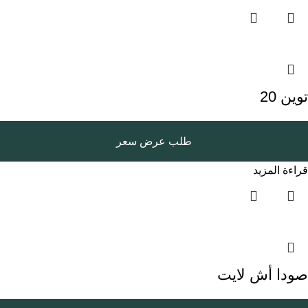
توين 20
طلب عرض سعر
قراءة المزيد
صودا أش لايت