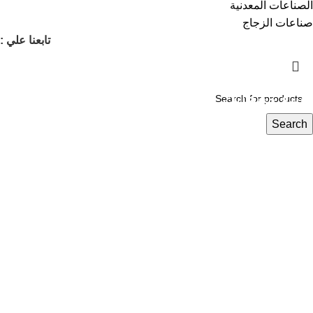
الصناعات المعدنية
صناعات الزجاج
تابعنا علي :
انشئ متجرك الخاص على كيمي مارت
وبيع منتجاتك الكيميائية بضغطتين زر مع كيمي
مارت
Search
خدمات متكاملة من عرض المنتج إلى الشحن
كيمي مارت تدعم نمو تجارتك
جميع المعاملات كاش
سجل كتاجر معنا الآن
مجانا